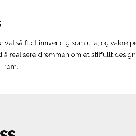
s
 vel så flott innvendig som ute, og vakre pei
 å realisere drømmen om et stilfullt desig
r rom.
ss