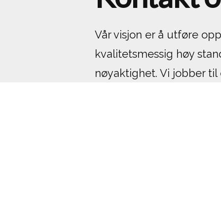
Vår visjon er å utføre o
kvalitetsmessig høy sta
nøyaktighet. Vi jobber til
byggeplasser hvor det re
veldikeholdes store nær
boliger. Vår lange erfari
murerfaget gjør oss til e
samarbeidspartner for op
alle størrelsesordener.