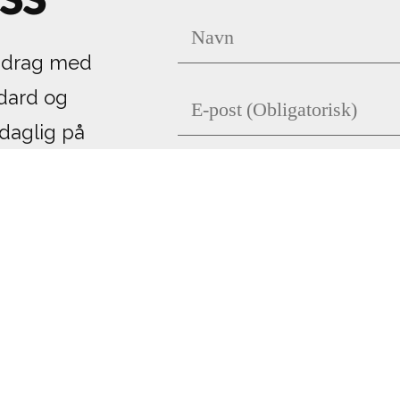
ppdrag med
ndard og
 daglig på
ises og
ingsbygg og
ng innen
n trygg
pdragsløsing i